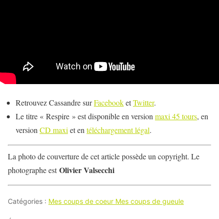
Retrouvez Cassandre sur
Facebook
et
Twitter
.
Le titre « Respire » est disponible en version
maxi 45 tours
, en
version
CD maxi
et en
téléchargement légal
.
La photo de couverture de cet article possède un copyright. Le
Olivier Valsecchi
photographe est
Catégories :
Mes coups de coeur Mes coups de gueule