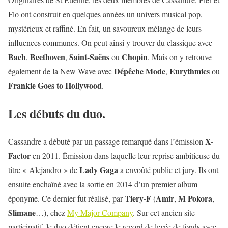
Flo ont construit en quelques années un univers musical pop,
mystérieux et raffiné. En fait, un savoureux mélange de leurs
influences communes. On peut ainsi y trouver du classique avec
Bach
Beethoven
Saint-Saëns
Chopin
,
,
ou
. Mais on y retrouve
Dépêche Mode
Eurythmics
également de la New Wave avec
,
ou
Frankie Goes to Hollywood
.
Les débuts du duo.
X-
Cassandre a débuté par un passage remarqué dans l’émission
Factor
en 2011. Émission dans laquelle leur reprise ambitieuse du
Lady Gaga
titre « Alejandro » de
a envoûté public et jury. Ils ont
ensuite enchaîné avec la sortie en 2014 d’un premier album
Tiery-F
Amir
M Pokora
éponyme. Ce dernier fut réalisé, par
(
,
,
Slimane
…), chez
My Major Company
. Sur cet ancien site
participatif, le duo détient encore le record de levée de fonds avec