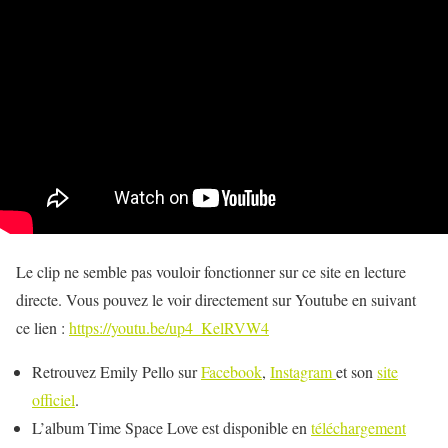
Le clip ne semble pas vouloir fonctionner sur ce site en lecture
directe. Vous pouvez le voir directement sur Youtube en suivant
ce lien :
https://youtu.be/up4_KelRVW4
Retrouvez Emily Pello sur
Facebook
,
Instagram
et son
site
officiel
.
L’album Time Space Love est disponible en
téléchargement