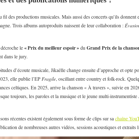
u fil des productions musicales. Mais aussi des concerts qu’ils donnent 
gne. Trois albums autoproduits naissent de leur collaboration :
Évasio
« Prix du meilleur espoir »
Grand Prix de la chanso
e décroche le
du
nt dans le jury.
itudes d’écoute musicale, Jikaëlle change ensuite d’approche et opte p
2023, elle publie l’EP
Fragile
, oscillant entre country et folk-rock. Que
ances celtiques. En 2025, arrive la chanson « À travers », suivie en 202
que toujours, les paroles et la musique et le jeune multi-instrumentiste
sons récentes existent également sous forme de clips sur sa
chaîne You
lication de nombreuses autres vidéos, sessions acoustiques et extraits l