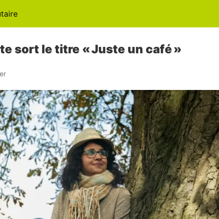
aire
iste sort le titre « Juste un café »
er