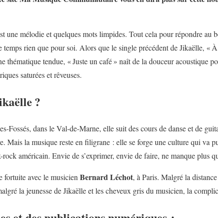
’est une mélodie et quelques mots limpides. Tout cela pour répondre au be
 temps rien que pour soi. Alors que le single précédent de Jikaëlle, « À 
une thématique tendue, « Juste un café » naît de la douceur acoustique p
riques saturées et rêveuses.
ikaëlle ?
s-Fossés, dans le Val-de-Marne, elle suit des cours de danse et de guit
e. Mais la musique reste en filigrane : elle se forge une culture qui va 
-rock américain. Envie de s’exprimer, envie de faire, ne manque plus q
Bernard Léchot
e fortuite avec le musicien
, à Paris. Malgré la distanc
 malgré la jeunesse de Jikaëlle et les cheveux gris du musicien, la compli
s et des publications numériques :