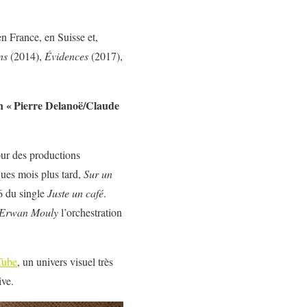
en France, en Suisse et,
ns
(2014),
Évidences
(2017),
n « Pierre Delanoë/Claude
our des productions
lques mois plus tard,
Sur un
6 du single
Juste un café
.
Erwan Mouly
l’orchestration
Tube
, un univers visuel très
ive.