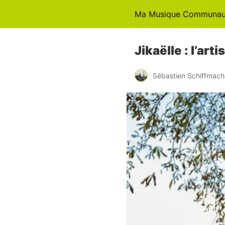
Ma Musique Communaut
Jikaëlle : l’art
Sébastien Schiffmach