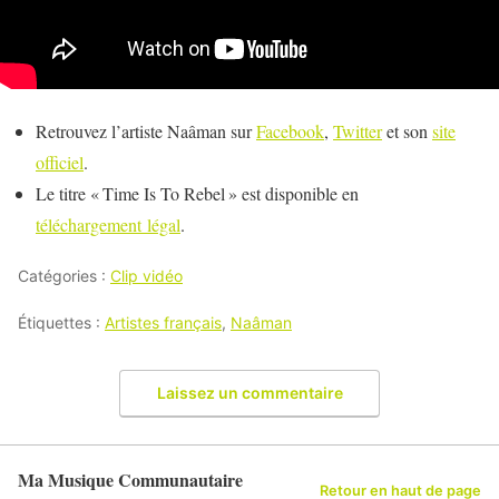
Retrouvez l’artiste Naâman sur
Facebook
,
Twitter
et son
site
officiel
.
Le titre « Time Is To Rebel » est disponible en
téléchargement légal
.
Catégories :
Clip vidéo
Étiquettes :
Artistes français
,
Naâman
Laissez un commentaire
Ma Musique Communautaire
Retour en haut de page