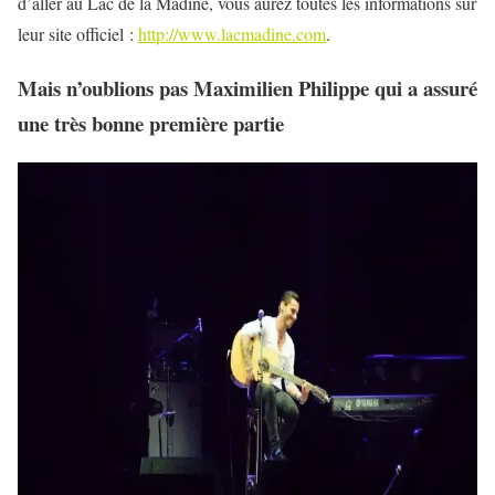
d’aller au Lac de la Madine, vous aurez toutes les informations sur
leur site officiel :
http://www.lacmadine.com
.
Mais n’oublions pas Maximilien Philippe qui a assuré
une très bonne première partie