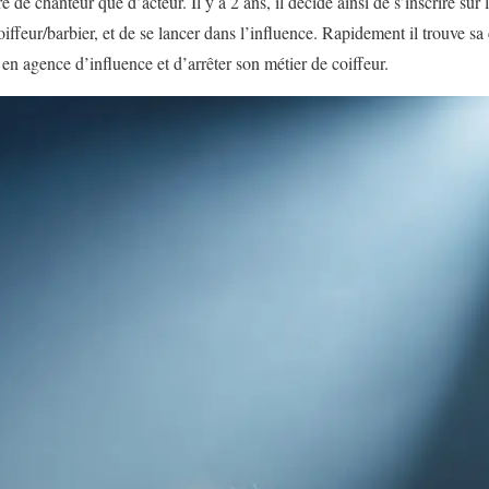
e de chanteur que d’acteur. Il y a 2 ans, il décide ainsi de s’inscrire sur
coiffeur/barbier, et de se lancer dans l’influence. Rapidement il trouve s
en agence d’influence et d’arrêter son métier de coiffeur.