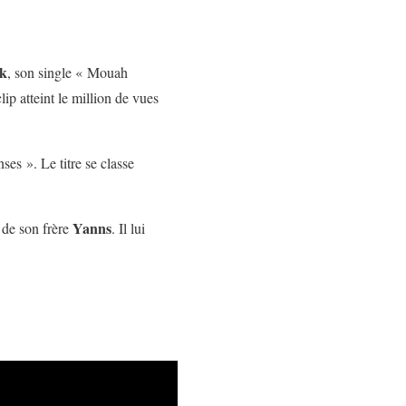
k
, son single « Mouah
p atteint le million de vues
es ». Le titre se classe
Yanns
 de son frère
. Il lui