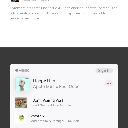
Comment préparer une sortie d’EP : calendrier, identité, contenus et
relais médias pour transformer un projet musical en véritable
rendez-vous public.