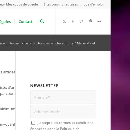
eur Mes coups de gueule
Sites communautaires : mode d’emploi
égales
Contact
 ici :
Accueil
/
Le blog : tous les articles sont ici
/
Marie Minet
 articles
NEWSLETTER
iste, d’un
 parcours
le minimum
J'accepte les termes et conditions
m’envoyant
énoncées dans la
Politique de