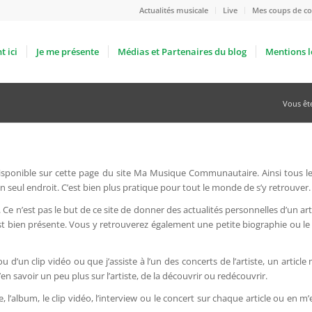
Actualités musicale
Live
Mes coups de co
t ici
Je me présente
Médias et Partenaires du blog
Mentions l
Vous êtes
 disponible sur cette page du site Ma Musique Communautaire. Ainsi tous les
n seul endroit. C’est bien plus pratique pour tout le monde de s’y retrouver.
. Ce n’est pas le but de ce site de donner des actualités personnelles d’un art
est bien présente. Vous y retrouverez également une petite biographie ou le
 ou d’un clip vidéo ou que j’assiste à l’un des concerts de l’artiste, un artic
en savoir un peu plus sur l’artiste, de la découvrir ou redécouvrir.
, l’album, le clip vidéo, l’interview ou le concert sur chaque article ou en 