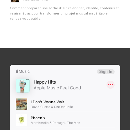
Comment préparer une sortie d’EP : calendrier, identité, contenus et
relais médias pour transformer un projet musical en véritable
rendez-vous public.