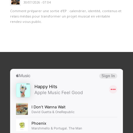
30/07/2026 - 07:04
Comment préparer une sortie d’EP : calendrier, identité, contenus et
relais médias pour transformer un projet musical en véritable
rendez-vous public.