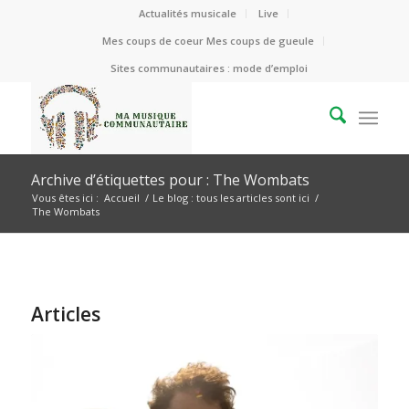
Actualités musicale
Live
Mes coups de coeur Mes coups de gueule
Sites communautaires : mode d’emploi
Archive d’étiquettes pour : The Wombats
Vous êtes ici :
Accueil
/
Le blog : tous les articles sont ici
/
The Wombats
Articles