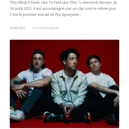
This What It Feels Like To Feel Like This ? » mercredi dernier, le
16 août 2022. Il est accompagné par un clip sorti le même jour.
C’est le premier extrait de l’Ep éponyme…
20/08/2022
/
0 Commentaires