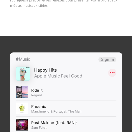
rubriques à prévoir et les réflexes pour présenter votre projet aux
médias musicaux ciblés.