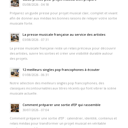
05/08/2026 - 04:18
Préparez un guide presse pour projet musical clair, complet et vivant
afin de donner aux médias les bonnes raisons de relayer votre sortie
musicale forte.
La presse musicale française au service des artistes
03/08/2026 - 07:31
La presse musicale française reste un relais précieux pour découvrir
des artistes, suivre les sorties et créer une visibilité durable autour
des projets.
12 meilleurs singles pop francophones à écouter
01/08/2026 - 06:31
Notre sélection des meilleurs singles pop francophones, des
classiques incontournables aux titres récents qui font vibrer la scène
musicale actuelle.
Comment préparer une sortie d’EP qui rassemble
30/07/2026 - 07:04
Comment préparer une sortie d’EP : calendrier, identité, contenus et
relais médias pour transformer un projet musical en véritable