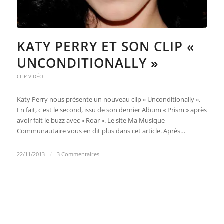
KATY PERRY ET SON CLIP «
UNCONDITIONALLY »
CLIP VIDÉO
Katy Perry nous présente un nouveau clip « Unconditionally ».
En fait, c'est le second, issu de son dernier Album « Prism » après
avoir fait le buzz avec « Roar ». Le site Ma Musique
Communautaire vous en dit plus dans cet article. Après…
22/11/2013
/
3 Commentaires