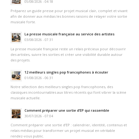
05/08/2026 - 04:18
Préparez un guide presse pour projet musical clair, complet et vivant
afin de donner aux médias les bonnes raisons de relayer votre sortie
musicale forte.
La presse musicale française au service des artistes
03/08/2026 - 07:31
La presse musicale française reste un relais précieux pour découvrir
des artistes, suivre les sorties et créer une visibilité durable autour
des projets.
12 meilleurs singles pop francophones à écouter
01/08/2026 - 06:31
Notre sélection des meilleurs singles pop francophones, des
classiques incontournables aux titres récents qui font vibrer la scène
musicale actuelle.
Comment préparer une sortie d’EP qui rassemble
30/07/2026 - 07:04
Comment préparer une sortie d’EP : calendrier, identité, contenus et
relais médias pour transformer un projet musical en véritable
rendez-vous public.