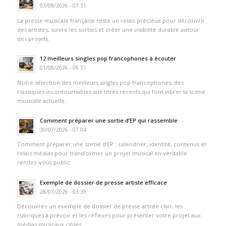
03/08/2026 - 07:31
La presse musicale française reste un relais précieux pour découvrir
des artistes, suivre les sorties et créer une visibilité durable autour
des projets.
12 meilleurs singles pop francophones à écouter
01/08/2026 - 06:31
Notre sélection des meilleurs singles pop francophones, des
classiques incontournables aux titres récents qui font vibrer la scène
musicale actuelle.
Comment préparer une sortie d’EP qui rassemble
30/07/2026 - 07:04
Comment préparer une sortie d’EP : calendrier, identité, contenus et
relais médias pour transformer un projet musical en véritable
rendez-vous public.
Exemple de dossier de presse artiste efficace
28/07/2026 - 03:39
Découvrez un exemple de dossier de presse artiste clair, les
rubriques à prévoir et les réflexes pour présenter votre projet aux
médias musicaux ciblés.