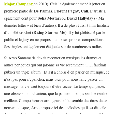
Major Company
en 2010). Cela la également mené à jouer en
De Palmas
Florent Pagny
Cali
première partie de
,
,
. L’artiste a
Sofia Mestari
David Hallyday
également écrit pour
ou
(« Ma
dernière lettre » et bien d’autres). Il a de plus réussi à finir finaliste
Rising Star
d’un télé-crochet (
sur M6). Il y fut plébiscité́ par le
public et le jury en ne proposant que ses propres compositions.
Ses singles ont également été́ joués sur de nombreuses radios.
Si Arno Santamaria devait raconter en musique les drames et
autres péripéties qui ont jalonné sa vie récemment, il lui faudrait
publier un triple album. Et s’il a choisi d’en parler en musique, ce
n’est pas pour s’épancher, mais bien pour nous faire passer un
message : la vie vaut toujours d’être vécue. Le temps qui passe,
une obsession du chanteur, que la patine du temps semble rendre
meilleur. Compositeur et arrangeur de l’ensemble des titres de ce
nouveau disque, Arno propose ici des mélodies qu’il est difficile