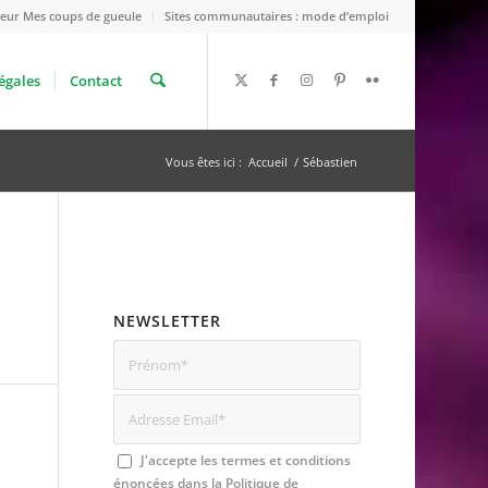
eur Mes coups de gueule
Sites communautaires : mode d’emploi
égales
Contact
Vous êtes ici :
Accueil
/
Sébastien
NEWSLETTER
J'accepte les termes et conditions
énoncées dans la
Politique de