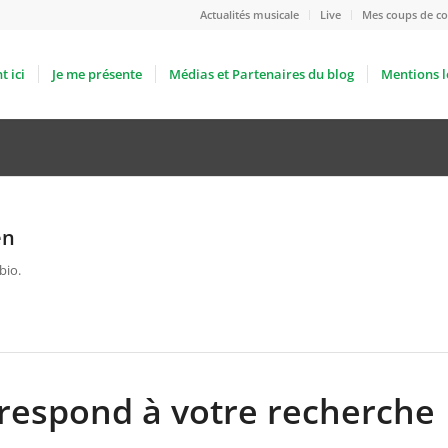
Actualités musicale
Live
Mes coups de co
t ici
Je me présente
Médias et Partenaires du blog
Mentions l
en
bio.
respond à votre recherche