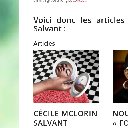
un mail grâce à l’onglet
contact
.
Voici donc les articles
Salvant :
Articles
CÉCILE MCLORIN
NOU
SALVANT
« F