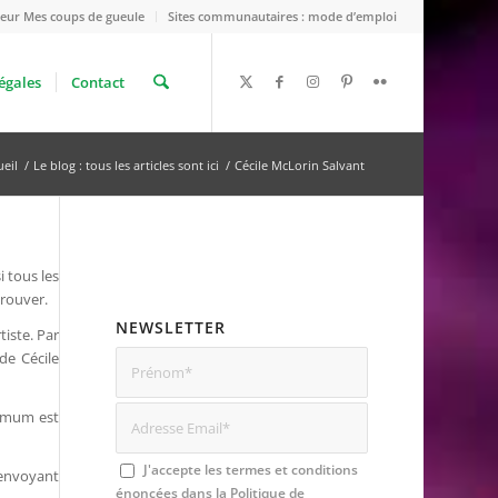
eur Mes coups de gueule
Sites communautaires : mode d’emploi
égales
Contact
ueil
/
Le blog : tous les articles sont ici
/
Cécile McLorin Salvant
i tous les
trouver.
NEWSLETTER
tiste. Par
de Cécile
inimum est
J'accepte les termes et conditions
m’envoyant
énoncées dans la
Politique de