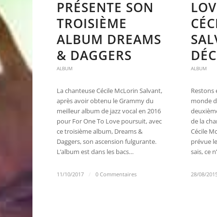
PRÉSENTE SON
LOV
TROISIÈME
CÉC
ALBUM DREAMS
SAL
& DAGGERS
DÉC
ALBUM
ALBUM
La chanteuse Cécile McLorin Salvant,
Restons 
après avoir obtenu le Grammy du
monde du 
meilleur album de jazz vocal en 2016
deuxième
pour For One To Love poursuit, avec
de la ch
ce troisième album, Dreams &
Cécile Mc
Daggers, son ascension fulgurante.
prévue l
L’album est dans les bacs…
sais, ce 
11/10/2017
/
0 Commentaires
28/08/201