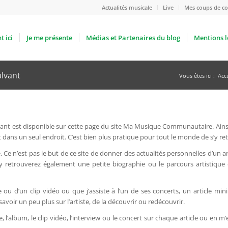
Actualités musicale
Live
Mes coups de co
t ici
Je me présente
Médias et Partenaires du blog
Mentions l
alvant
Vous êtes ici :
Acc
alvant est disponible sur cette page du site Ma Musique Communautaire. Ains
nt dans un seul endroit. C’est bien plus pratique pour tout le monde de s’y re
. Ce n’est pas le but de ce site de donner des actualités personnelles d’un ar
 y retrouverez également une petite biographie ou le parcours artistique 
le ou d’un clip vidéo ou que j’assiste à l’un de ses concerts, un article m
avoir un peu plus sur l’artiste, de la découvrir ou redécouvrir.
, l’album, le clip vidéo, l’interview ou le concert sur chaque article ou en 