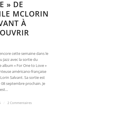
E » DE
ILE MCLORIN
VANT À
OUVRIR
encore cette semaine dans le
Jazz avec la sortie du
 album « For One to Love »
anteuse américano-française
Lorin Salvant. Sa sortie est
e 08 septembre prochain. Je
n’est…
5
/
2 Commentaires