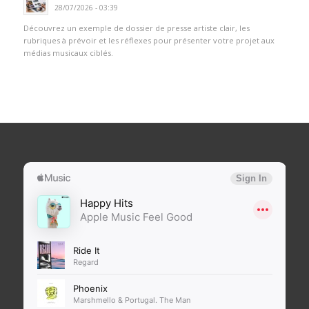
28/07/2026 - 03:39
Découvrez un exemple de dossier de presse artiste clair, les
rubriques à prévoir et les réflexes pour présenter votre projet aux
médias musicaux ciblés.