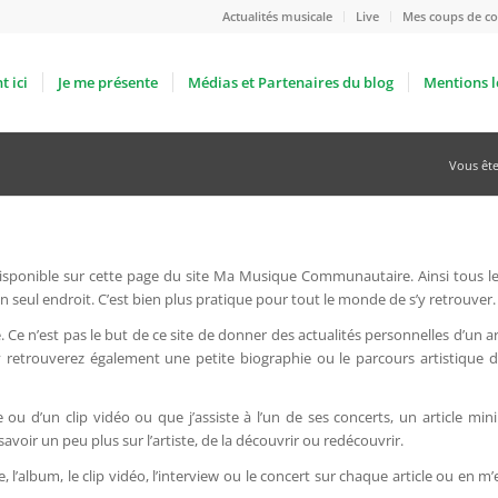
Actualités musicale
Live
Mes coups de co
t ici
Je me présente
Médias et Partenaires du blog
Mentions l
Vous êtes
 disponible sur cette page du site Ma Musique Communautaire. Ainsi tous les
n seul endroit. C’est bien plus pratique pour tout le monde de s’y retrouver.
. Ce n’est pas le but de ce site de donner des actualités personnelles d’un ar
 y retrouverez également une petite biographie ou le parcours artistique 
le ou d’un clip vidéo ou que j’assiste à l’un de ses concerts, un article m
avoir un peu plus sur l’artiste, de la découvrir ou redécouvrir.
, l’album, le clip vidéo, l’interview ou le concert sur chaque article ou en 