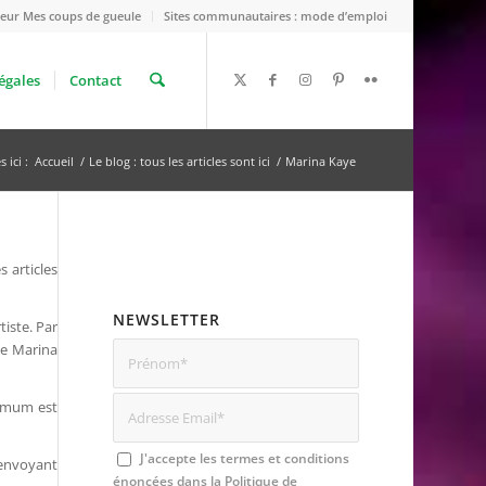
eur Mes coups de gueule
Sites communautaires : mode d’emploi
égales
Contact
 ici :
Accueil
/
Le blog : tous les articles sont ici
/
Marina Kaye
 articles
NEWSLETTER
tiste. Par
de Marina
inimum est
J'accepte les termes et conditions
m’envoyant
énoncées dans la
Politique de