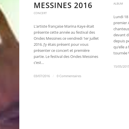
MESSINES 2016
ALBUM
CONCERT
Lundi 18 
premier 
L’artiste française Marina Kaye était
chanteuse
présente cette année au festival des
devant d
Ondes Messines ce vendredi 1er juillet
depuis pe
2016. J’y étais présent pour vous
qu’elle a 
présenter ce concert et première
tournée V
partie. Le festival des Ondes Messines
c’est…
15/05/201
03/07/2016
/
0 Commentaires