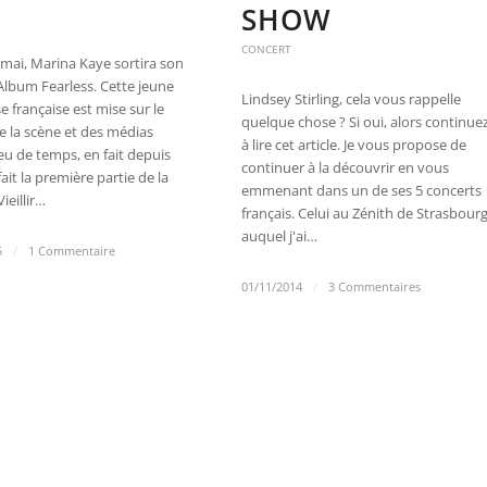
SHOW
CONCERT
mai, Marina Kaye sortira son
Album Fearless. Cette jeune
Lindsey Stirling, cela vous rappelle
 française est mise sur le
quelque chose ? Si oui, alors continue
e la scène et des médias
à lire cet article. Je vous propose de
u de temps, en fait depuis
continuer à la découvrir en vous
fait la première partie de la
emmenant dans un de ses 5 concerts
ieillir…
français. Celui au Zénith de Strasbour
auquel j'ai…
5
/
1 Commentaire
01/11/2014
/
3 Commentaires