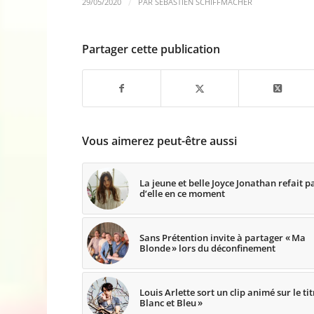
/
29/05/2020
PAR
SÉBASTIEN SCHIFFMACHER
Partager cette publication
Vous aimerez peut-être aussi
La jeune et belle Joyce Jonathan refait p
d’elle en ce moment
Sans Prétention invite à partager « Ma
Blonde » lors du déconfinement
Louis Arlette sort un clip animé sur le ti
Blanc et Bleu »