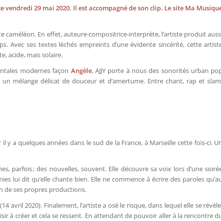
 » ce vendredi 29 mai 2020. Il est accompagné de son clip. Le site Ma Musiqu
tiste caméléon. En effet, auteure-compositrice-interprète, l’artiste produit auss
ips. Avec ses textes léchés empreints d’une évidente sincérité, cette artist
te, acide, mais solaire.
entales modernes façon
Angèle
, AJJY porte à nous des sonorités urban po
r un mélange délicat de douceur et d’amertume. Entre chant, rap et slam
 il y a quelques années dans le sud de la France, à Marseille cette fois-ci. U
mes, parfois ; des nouvelles, souvent. Elle découvre sa voix lors d’une soiré
mies lui dit qu’elle chante bien. Elle ne commence à écrire des paroles qu’a
on de ses propres productions.
4 avril 2020). Finalement, l’artiste a osé le risque, dans lequel elle se révèle
ir à créer et cela se ressent. En attendant de pouvoir aller à la rencontre d