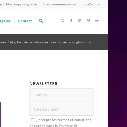
eur Mes coups de gueule
Sites communautaires : mode d’emploi
égales
Contact
lbum
/
AJJY, l’artiste caméléon sort son deuxième single « Exil »...
NEWSLETTER
J'accepte les termes et conditions
énoncées dans la
Politique de