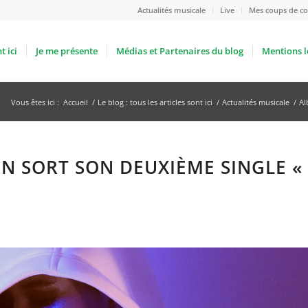
Actualités musicale
Live
Mes coups de co
t ici
Je me présente
Médias et Partenaires du blog
Mentions l
Vous êtes ici :
Accueil
/
Le blog : tous les articles sont ici
/
Actualités musicale
/
A
ÉON SORT SON DEUXIÈME SINGLE «