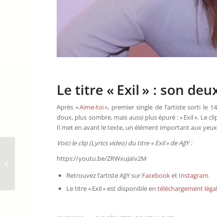
Le titre « Exil » : son de
Après «
Aime-toi
», premier single de l’artiste sorti le 
doux, plus sombre, mais aussi plus épuré : « Exil ». Le c
Il met en avant le texte, un élément important aux yeux 
Voici le clip (Lyrics video) du titre « Exil » de AJJY :
Meylo sort son premier
https://youtu.be/ZRWxuJaIv2M
EP Ladyblues
Retrouvez l’artiste AJJY sur
Facebook
et
Instagram
.
Le titre « Exil » est disponible en
téléchargement léga