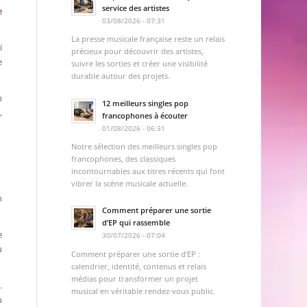
service des artistes
e
03/08/2026 - 07:31
La presse musicale française reste un relais
i
précieux pour découvrir des artistes,
e
suivre les sorties et créer une visibilité
durable autour des projets.
p
12 meilleurs singles pop
,
francophones à écouter
01/08/2026 - 06:31
Notre sélection des meilleurs singles pop
francophones, des classiques
incontournables aux titres récents qui font
vibrer la scène musicale actuelle.
n
Comment préparer une sortie
d’EP qui rassemble
e
30/07/2026 - 07:04
u
Comment préparer une sortie d’EP :
calendrier, identité, contenus et relais
médias pour transformer un projet
.
musical en véritable rendez-vous public.
u