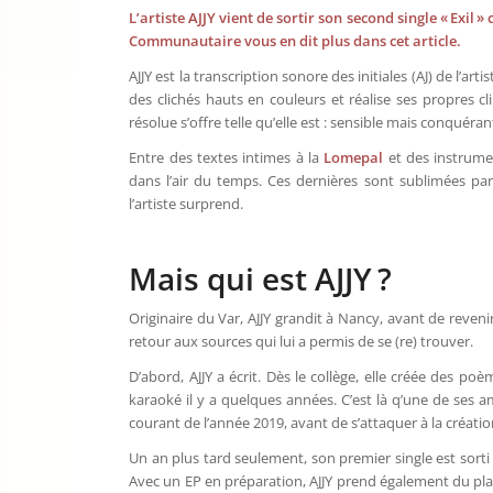
L’artiste AJJY vient de sortir son second single « Exil
Communautaire vous en dit plus dans cet article.
AJJY est la transcription sonore des initiales (AJ) de l’ar
des clichés hauts en couleurs et réalise ses propres cl
résolue s’offre telle qu’elle est : sensible mais conquéran
Entre des textes intimes à la
Lomepal
et des instrum
dans l’air du temps. Ces dernières sont sublimées pa
l’artiste surprend.
Mais qui est AJJY ?
Originaire du Var, AJJY grandit à Nancy, avant de revenir
retour aux sources qui lui a permis de se (re) trouver.
D’abord, AJJY a écrit. Dès le collège, elle créée des poè
karaoké il y a quelques années. C’est là q’une de ses a
courant de l’année 2019, avant de s’attaquer à la créati
Un an plus tard seulement, son premier single est sorti (1
Avec un EP en préparation, AJJY prend également du plais