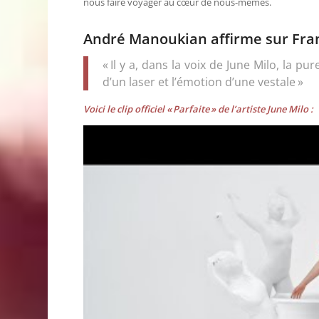
nous faire voyager au cœur de nous-mêmes.
André Manoukian affirme sur Fran
« Il y a, dans la voix de June Milo, la pu
d’un laser et l’émotion d’une vestale »
Voici le clip officiel « Parfaite » de l’artiste June Milo :