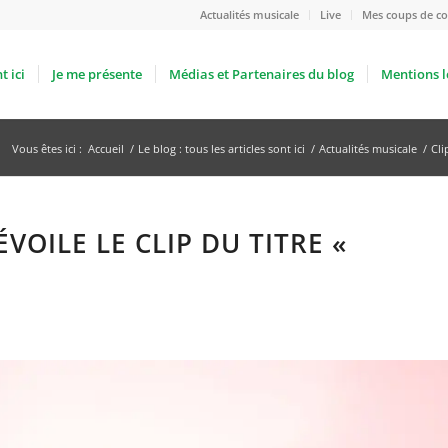
Actualités musicale
Live
Mes coups de co
t ici
Je me présente
Médias et Partenaires du blog
Mentions l
Vous êtes ici :
Accueil
/
Le blog : tous les articles sont ici
/
Actualités musicale
/
Cli
ÉVOILE LE CLIP DU TITRE «