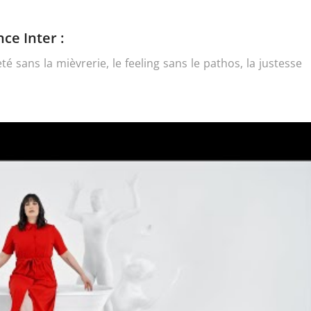
ce Inter :
reté sans la mièvrerie, le feeling sans le pathos, la justesse