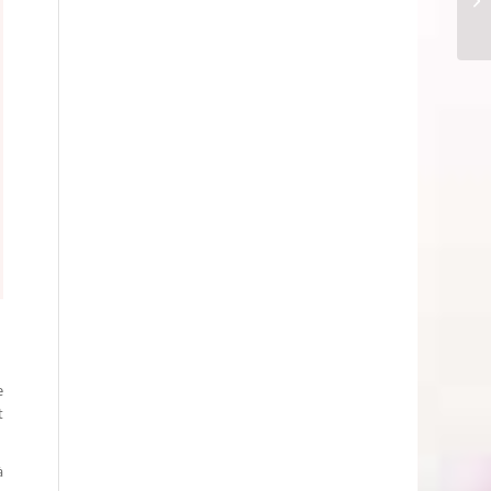
e
t
à