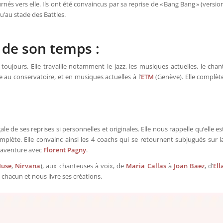
nés vers elle. Ils ont été convaincus par sa reprise de « Bang Bang » (versio
u’au stade des Battles.
e de son temps :
toujours. Elle travaille notamment le jazz, les musiques actuelles, le chan
e au conservatoire, et en musiques actuelles à l’
ETM
(Genève). Elle complèt
gale de ses reprises si personnelles et originales. Elle nous rappelle qu’elle es
mplète. Elle convainc ainsi les 4 coachs qui se retournent subjugués sur l
 l’aventure avec
Florent Pagny
.
use
,
Nirvana
), aux chanteuses à voix, de
Maria Callas
à
Joan Baez
, d’
Ell
de chacun et nous livre ses créations.