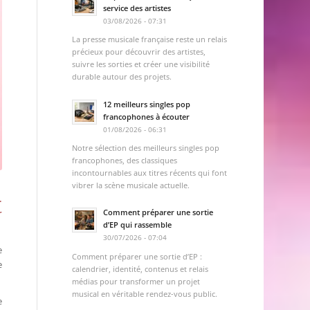
service des artistes
03/08/2026 - 07:31
La presse musicale française reste un relais
précieux pour découvrir des artistes,
suivre les sorties et créer une visibilité
durable autour des projets.
12 meilleurs singles pop
francophones à écouter
01/08/2026 - 06:31
Notre sélection des meilleurs singles pop
francophones, des classiques
incontournables aux titres récents qui font
vibrer la scène musicale actuelle.
.
r
Comment préparer une sortie
d’EP qui rassemble
30/07/2026 - 07:04
e
Comment préparer une sortie d’EP :
e
calendrier, identité, contenus et relais
médias pour transformer un projet
musical en véritable rendez-vous public.
e