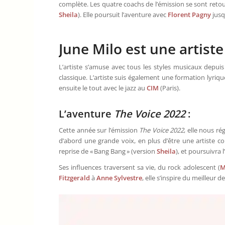
complète. Les quatre coachs de l’émission se sont retour
Sheila
). Elle poursuit l’aventure avec
Florent Pagny
jusq
June Milo est une artist
L’artiste s’amuse avec tous les styles musicaux depuis 
classique. L’artiste suis également une formation lyriqu
ensuite le tout avec le jazz au
CIM
(Paris).
L’aventure
The Voice 2022
:
Cette année sur l’émission
The Voice 2022
, elle nous ré
d’abord une grande voix, en plus d’être une artiste co
reprise de « Bang Bang » (version
Sheila
), et poursuivra
Ses influences traversent sa vie, du rock adolescent (
M
Fitzgerald
à
Anne Sylvestre
, elle s’inspire du meilleur 