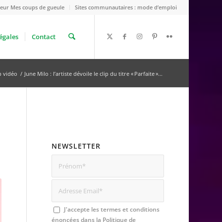
eur Mes coups de gueule
Sites communautaires : mode d’emploi
égales
Contact
p vidéo
/
June Milo : l’artiste dévoile le clip du titre « Parfaite »...
NEWSLETTER
J'accepte les termes et conditions
énoncées dans la
Politique de