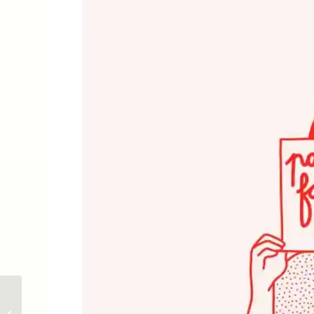
GVMMV : l’artiste sort