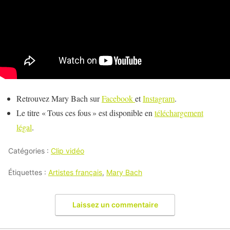
Retrouvez Mary Bach sur
Facebook
et
Instagram
.
Le titre « Tous ces fous » est disponible en
téléchargement
légal
.
Catégories :
Clip vidéo
Étiquettes :
Artistes français
,
Mary Bach
Laissez un commentaire