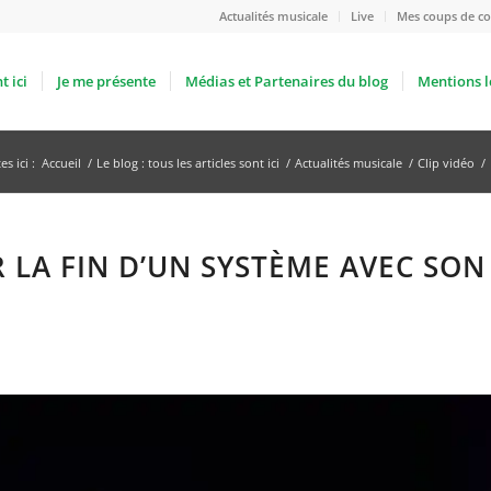
Actualités musicale
Live
Mes coups de co
t ici
Je me présente
Médias et Partenaires du blog
Mentions l
s ici :
Accueil
/
Le blog : tous les articles sont ici
/
Actualités musicale
/
Clip vidéo
/
 LA FIN D’UN SYSTÈME AVEC SON