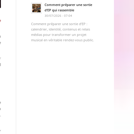
Comment préparer une sortie
d’EP qui rassemble
30/07/2026 - 07:04
e
Comment préparer une sortie d’EP :
calendrier, identité, contenus et relais
médias pour transformer un projet
h
musical en véritable rendez-vous public.
e
r
l
e
n
.
r