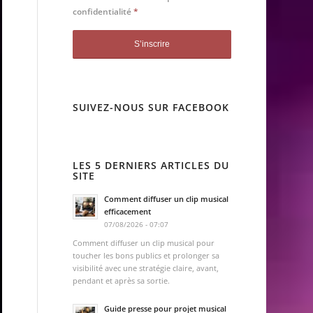
confidentialité
*
SUIVEZ-NOUS SUR FACEBOOK
LES 5 DERNIERS ARTICLES DU
SITE
Comment diffuser un clip musical
efficacement
07/08/2026 - 07:07
Comment diffuser un clip musical pour
toucher les bons publics et prolonger sa
visibilité avec une stratégie claire, avant,
pendant et après sa sortie.
Guide presse pour projet musical