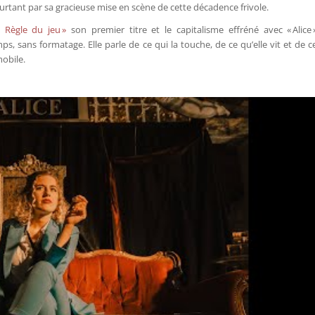
rtant par sa gracieuse mise en scène de cette décadence frivole.
a Règle du jeu »
son premier titre et le capitalisme effréné avec « Alice 
s, sans formatage. Elle parle de ce qui la touche, de ce qu’elle vit et de c
obile.