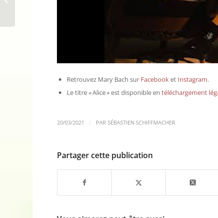
comédienne sort le
titre « Kiddie...
Retrouvez Mary Bach sur
Facebook
et
Instagram
.
Le titre « Alice » est disponible en
téléchargement lég
/
20/03/2021
PAR
SÉBASTIEN SCHIFFMACHER
Partager cette publication