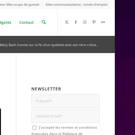
eur Mes coups de gueule
Sites communautaires : mode d’emploi
égales
Contact
Mary Bach ironise sur la fin d’un système avec son titre « Alice...
NEWSLETTER
J'accepte les termes et conditions
énoncées dans la
Politique de