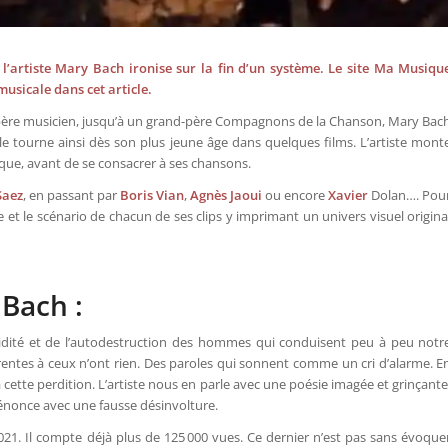
de l’artiste Mary Bach ironise sur la fin d’un système. Le site Ma Musiqu
usicale dans cet article.
 père musicien, jusqu’à un grand-père Compagnons de la Chanson, Mary Bac
lle tourne ainsi dès son plus jeune âge dans quelques films. L’artiste mont
que, avant de se consacrer à ses chansons.
Saez
, en passant par
Boris
Vian
,
Agnès
Jaoui
ou encore
Xavier
Dolan…. Pou
ique et le scénario de chacun de ses clips y imprimant un univers visuel origina
 Bach :
’avidité et de l’autodestruction des hommes qui conduisent peu à peu notr
érentes à ceux n’ont rien. Des paroles qui sonnent comme un cri d’alarme. E
à cette perdition. L’artiste nous en parle avec une poésie imagée et grinçante
dénonce avec une fausse désinvolture.
er 2021. Il compte déjà plus de 125 000 vues. Ce dernier n’est pas sans évoque