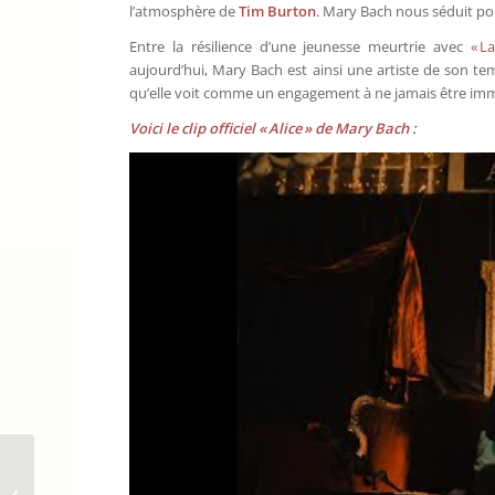
l’atmosphère de
Tim
Burton
. Mary Bach nous séduit pou
Entre la résilience d’une jeunesse meurtrie avec
« L
aujourd’hui, Mary Bach est ainsi une artiste de son temp
qu’elle voit comme un engagement à ne jamais être imm
Voici le clip officiel « Alice » de Mary Bach :
MOGGY : la jeune
artiste, mannequin et