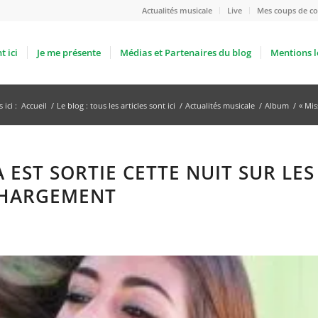
Actualités musicale
Live
Mes coups de co
t ici
Je me présente
Médias et Partenaires du blog
Mentions l
 ici :
Accueil
/
Le blog : tous les articles sont ici
/
Actualités musicale
/
Album
/
« Mis
A EST SORTIE CETTE NUIT SUR LES
CHARGEMENT