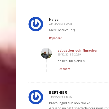
Nalya
25/12/2013 à 20:36
dit
:
Merci beaucoup :)
Répondre
sebastien schiffmacher
25/12/2013 à 20:39
dit
:
de rien, un plaisir ;)
Répondre
BERTHIER
13/01/2014 à 18:59
dit
:
bravo Ingrid euh non NALYA….
A quand un petit spectacle pour nous ???