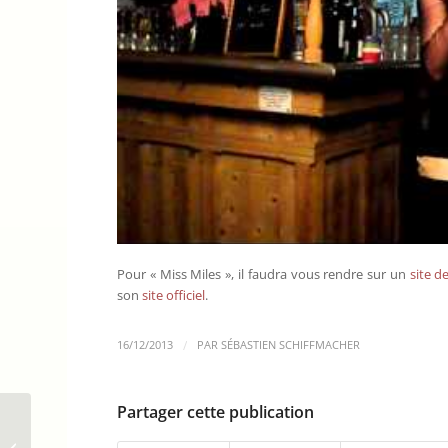
Pour « Miss Miles », il faudra vous rendre sur un
site d
son
site officiel
.
/
16/12/2013
PAR
SÉBASTIEN SCHIFFMACHER
Partager cette publication
Début tonitruant pour
l’Album Eponyme de