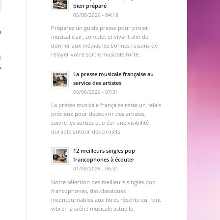
bien préparé
05/08/2026 - 04:18
Préparez un guide presse pour projet
a
musical clair, complet et vivant afin de
donner aux médias les bonnes raisons de
relayer votre sortie musicale forte.
1
e
La presse musicale française au
service des artistes
03/08/2026 - 07:31
La presse musicale française reste un relais
précieux pour découvrir des artistes,
suivre les sorties et créer une visibilité
durable autour des projets.
12 meilleurs singles pop
francophones à écouter
01/08/2026 - 06:31
Notre sélection des meilleurs singles pop
francophones, des classiques
incontournables aux titres récents qui font
vibrer la scène musicale actuelle.