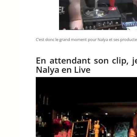
C’est donc le grand moment pour Nalya et ses producteurs
En attendant son clip, j
Nalya en Live