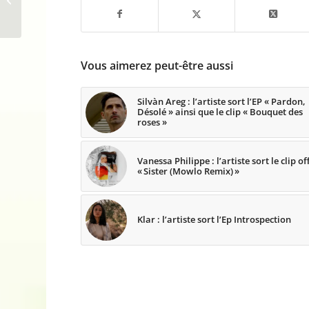
Beyonce
Vous aimerez peut-être aussi
Silvàn Areg : l’artiste sort l’EP « Pardon,
Désolé » ainsi que le clip « Bouquet des
roses »
Vanessa Philippe : l’artiste sort le clip off
« Sister (Mowlo Remix) »
Klar : l’artiste sort l’Ep Introspection