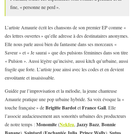
fine, « personne ne perd ».
L’artiste Amaurie écrit les chansons de son premier EP comme «
des lettres ouvertes » qu’elle adresse à des destinataires anonymes.
Elle nous parle aussi bien du fantasme dans ses morceaux «
Saveur » et « Je saurai » que des pulsions féminines dans son titre
« Pulsion ». Aussi légère qu’incisive, aussi kitch qu’urbaine, aussi
fragile que forte. L’artiste joue ainsi avec les codes et en devient
envoûtante et insaisissable.
Guidée par l’improvisation et la mélodie, la jeune chanteuse
Amaurie pratique une pop urbaine hybride. Sa voix évoque la «
Brigitte
Bardot
France Gall
touche française » de
et
. Elle
l’associe audacieusement aux sonorités urbaines des producteurs
Monomite
Nekfeu
Jazzy Bazz
Bonnie
de notre temps :
(
,
,
Banane
Saintard
Enchantée Julia
Prince Wally
Sutus
),
(
,
),